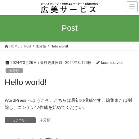
コ
ナ
ン
ビ
テ
ゲ
ン
ー
Post
ツ
シ
へ
ョ
ス
ン
HOME
Post
未分類
Hello world!
キ
に
ッ
移
プ
動
2024年3月26日
/ 最終更新日時 :
2024年3月26日
koumiservice
未分類
Hello world!
WordPress へようこそ。こちらは最初の投稿です。編集または削
除し、コンテンツ作成を始めてください。
未分類
カテゴリー